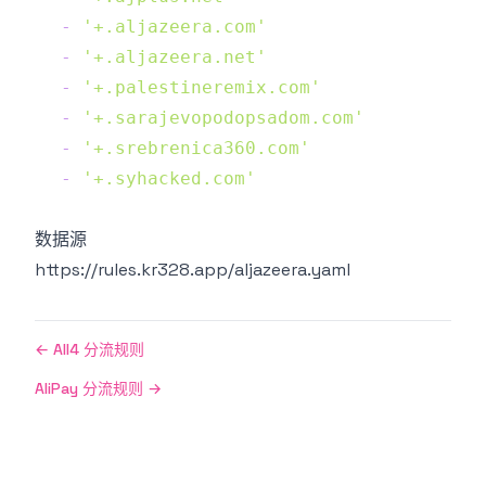
-
'+.aljazeera.com'
-
'+.aljazeera.net'
-
'+.palestineremix.com'
-
'+.sarajevopodopsadom.com'
-
'+.srebrenica360.com'
-
'+.syhacked.com'
数据源
https://rules.kr328.app/aljazeera.yaml
←
All4 分流规则
AliPay 分流规则
→