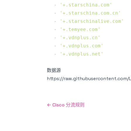
-
'+.starschina.com'
-
'+.starschina.com.cn'
-
'+.starschinalive.com'
-
'+.temyee.com'
-
'+.vdnplus.cn'
-
'+.vdnplus.com'
-
'+.vdnplus.net'
数据源
https://raw.githubusercontent.com/LM
←
Cisco 分流规则