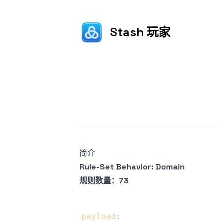
Stash 玩家
Published on
简介
Rule-Set Behavior: Domain
规则数量：73
payload
: