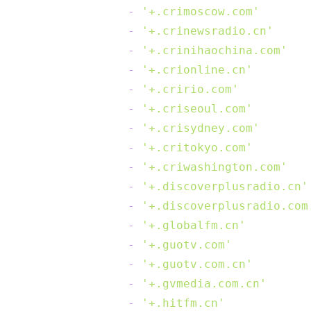
-
'+.crimoscow.com'
-
'+.crinewsradio.cn'
-
'+.crinihaochina.com'
-
'+.crionline.cn'
-
'+.cririo.com'
-
'+.criseoul.com'
-
'+.crisydney.com'
-
'+.critokyo.com'
-
'+.criwashington.com'
-
'+.discoverplusradio.cn'
-
'+.discoverplusradio.com
-
'+.globalfm.cn'
-
'+.guotv.com'
-
'+.guotv.com.cn'
-
'+.gvmedia.com.cn'
-
'+.hitfm.cn'