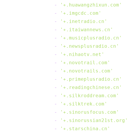
-
'+.huawangzhixun.com'
-
'+.imgcdc.com'
-
'+.inetradio.cn'
-
'+.itaiwannews.cn'
-
'+.musicplusradio.cn'
-
'+.newsplusradio.cn'
-
'+.nihaotv.net'
-
'+.novotrail.com'
-
'+.novotrails.com'
-
'+.primeplusradio.cn'
-
'+.readingchinese.cn'
-
'+.silkroddream.com'
-
'+.silktrek.com'
-
'+.sinorusfocus.com'
-
'+.sinorussian21st.org'
-
'+.starschina.cn'