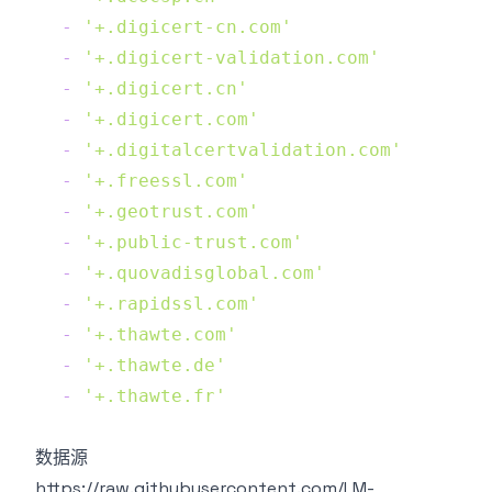
-
'+.digicert-cn.com'
-
'+.digicert-validation.com'
-
'+.digicert.cn'
-
'+.digicert.com'
-
'+.digitalcertvalidation.com'
-
'+.freessl.com'
-
'+.geotrust.com'
-
'+.public-trust.com'
-
'+.quovadisglobal.com'
-
'+.rapidssl.com'
-
'+.thawte.com'
-
'+.thawte.de'
-
'+.thawte.fr'
数据源
https://raw.githubusercontent.com/LM-