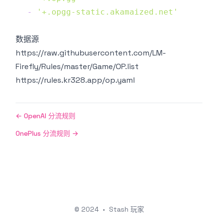
-
'+.opgg-static.akamaized.net'
数据源
https://raw.githubusercontent.com/LM-
Firefly/Rules/master/Game/OP.list
https://rules.kr328.app/op.yaml
←
OpenAI 分流规则
OnePlus 分流规则
→
© 2024
•
Stash 玩家