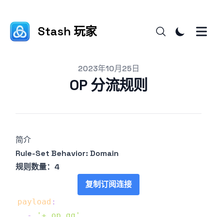
Stash 玩家
Published on
2023年10月25日
OP 分流规则
简介
Rule-Set Behavior: Domain
规则数量：4
复制订阅连接
payload
:
-
'+.op.gg'