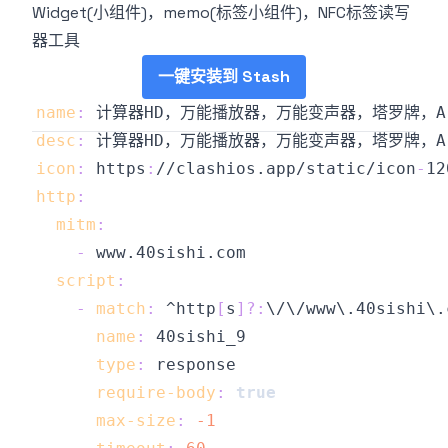
Widget(小组件)，memo(标签小组件)，NFC标签读写
器工具
一键安装到 Stash
name
:
desc
:
icon
:
 https
:
//clashios.app/static/icon
-
http
:
mitm
:
-
script
:
-
match
:
 ^http
[
s
]
?
:
name
:
type
:
require-body
:
true
max-size
:
-1