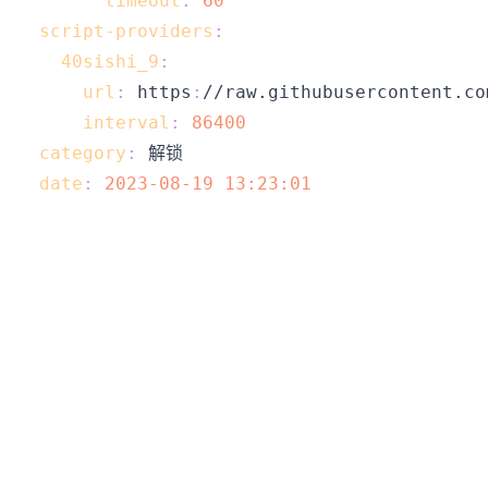
timeout
:
60
script-providers
:
40sishi_9
:
url
:
 https
:
interval
:
86400
category
:
date
:
2023-08-19 13:23:01