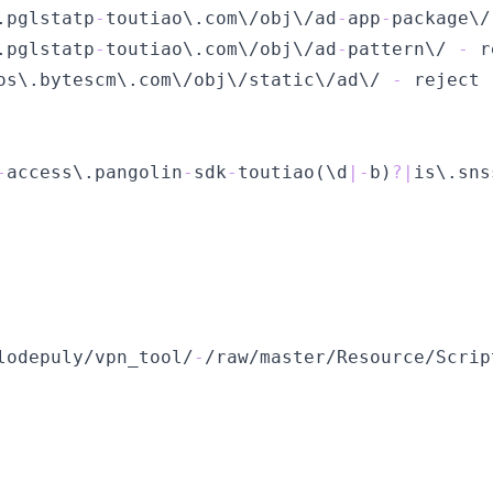
.pglstatp
-
toutiao\.com\/obj\/ad
-
app
-
package\/
.pglstatp
-
toutiao\.com\/obj\/ad
-
pattern\/ 
-
os\.bytescm\.com\/obj\/static\/ad\/ 
-
-
access\.pangolin
-
sdk
-
toutiao(\d
|
-
b)
?
|
lodepuly/vpn_tool/
-