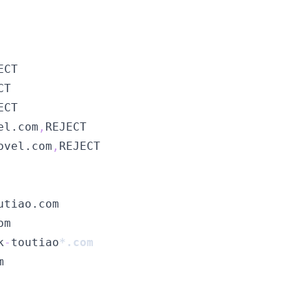
el.com
,
ovel.com
,
k
-
toutiao
*.com