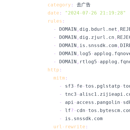
category
:
date
:
"2024-07-26 21:19:28"
rules
:
-
 DOMAIN
,
dig.bdurl.net
,
-
 DOMAIN
,
dig.zjurl.cn
,
-
 DOMAIN
,
is.snssdk.com
,
-
 DOMAIN
,
log5
-
applog.fqnov
-
 DOMAIN
,
rtlog5
-
applog.fqn
http
:
mitm
:
-
 sf3
-
fe
-
tos.pglstatp
-
-
 tnc3
-
-
 api
-
access.pangolin
-
sd
-
 lf
?
-
cdn
-
-
url-rewrite
: