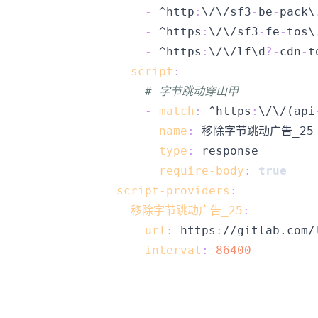
-
 ^http
:
\/\/sf3
-
be
-
pack\
-
 ^https
:
\/\/sf3
-
fe
-
tos\
-
 ^https
:
\/\/lf\d
?
-
cdn
-
t
script
:
# 字节跳动穿山甲
-
match
:
 ^https
:
\/\/(api
name
:
type
:
require-body
:
true
script-providers
:
移除字节跳动广告_25
:
url
:
 https
:
//gitlab.com/
interval
:
86400